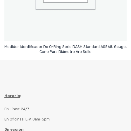
Medidor Identificador De O-Ring Serie DASH Standard AS568, Gauge,
Leer Más
Cono Para Diámetro Aro Sello
Horario
:
En Línea: 24/7
En Oficinas: L-V, 8am-5pm
Dirección
: