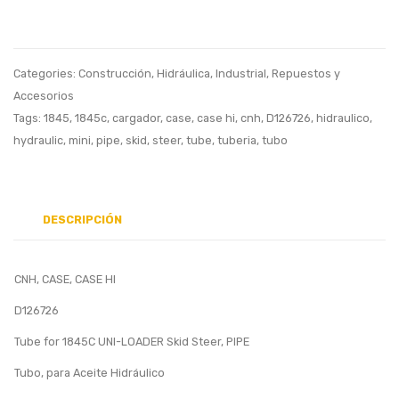
Hydraulic,
Tube
Tubo
for
Hidraulico
1845C
Categories:
Construcción
,
Hidráulica
,
Industrial
,
Repuestos y
Skid
Accesorios
Steer
Tags:
1845
,
1845c
,
cargador
,
case
,
case hi
,
cnh
,
D126726
,
hidraulico
,
hydraulic
,
mini
,
pipe
,
skid
,
steer
,
tube
,
tuberia
,
tubo
DESCRIPCIÓN
CNH, CASE, CASE HI
D126726
Tube for 1845C UNI-LOADER Skid Steer, PIPE
Tubo, para Aceite Hidráulico