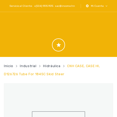
Servicio al Cliente: +(504) 9515 9515
sac@income.hn
Mi Cuenta
Inicio
Industrial
Hidráulica
CNH CASE, CASE HI,
D126726 Tube For 1845C Skid Steer