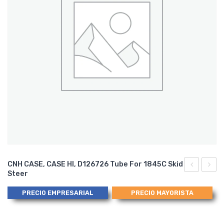
CNH CASE, CASE HI, D126726 Tube For 1845C Skid
Steer
CASE
CASE,
H673723
CASE
PRECIO EMPRESARIAL
PRECIO MAYORISTA
Tube
HI,
Pipe
D124