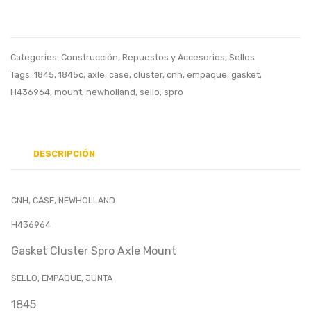
2)
Espaci
Clutch
Junta
Plate
Categories:
Construcción
,
Repuestos y Accesorios
,
Sellos
Separator
Tags:
1845
,
1845c
,
axle
,
case
,
cluster
,
cnh
,
empaque
,
gasket
,
Transmissi
H436964
,
mount
,
newholland
,
sello
,
spro
Plato
Separador
Transmisio
DESCRIPCIÓN
PIASTRA
CNH, CASE, NEWHOLLAND
H436964
Gasket Cluster Spro Axle Mount
SELLO, EMPAQUE, JUNTA
1845