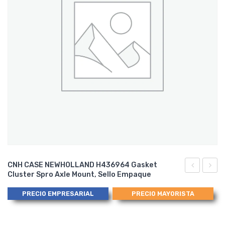
CNH CASE NEWHOLLAND H436964 Gasket
Cluster Spro Axle Mount, Sello Empaque
CASE
A1752
A175806
Shim
PRECIO EMPRESARIAL
PRECIO MAYORISTA
(SET
Brg
OF
Adj,