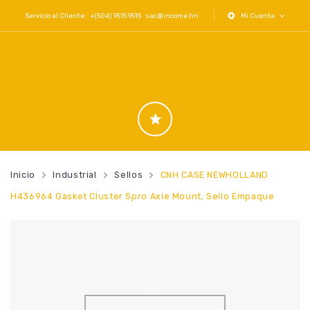
Servicio al Cliente: +(504) 9515 9515
sac@income.hn
Mi Cuenta
Inicio
Industrial
Sellos
CNH CASE NEWHOLLAND
H436964 Gasket Cluster Spro Axle Mount, Sello Empaque