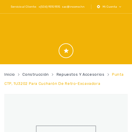
Servicio al Cliente: +(504) 9515 9515
sac@income.hn
Mi Cuenta
Inicio
Construcción
Repuestos Y Accesorios
Punta
CTP, 1U3202 Para Cucharón De Retro-Excavadora