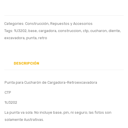
Tensor
Cucha
Regulable
para
Categories:
Construcción
,
Repuestos y Accesorios
Cadena,
Tags:
1U3202
,
base
,
cargadora
,
construccion
,
ctp
,
cucharon
,
diente
,
Usada
excavadora
,
punta
,
retro
DESCRIPCIÓN
Punta para Cucharón de Cargadora-Retroexcavadora
CTP
1U3202
La punta va sola. No incluye base, pin, ni seguro; las fotos son
solamente ilustrativas.