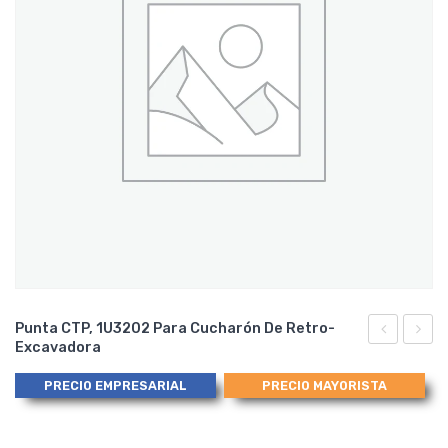
Punta CTP, 1U3202 Para Cucharón De Retro-
Excavadora
Tensora
8E62
Regulable
para
PRECIO EMPRESARIAL
PRECIO MAYORISTA
para
Punta
Cadena,
de