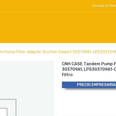
Servicio al Cl
m Pump Filter Adapter Suction Gasket 303709A1, LPS303709A
CNH CASE Tandem Pump Fi
303709A1, LPS303709A1-
Filtro
PRECIO EMPRESARIA