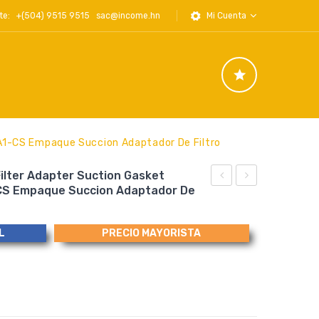
iente: +(504) 9515 9515
sac@income.hn
Mi Cuenta
1-CS Empaque Succion Adaptador De Filtro
lter Adapter Suction Gasket
CS Empaque Succion Adaptador De
Plus
1808
M4631
Set
L
PRECIO MAYORISTA
Oil
of
Filter,
Bearing
FILTRO
Straps
ACETIE
for
MOTOR
Driveshaft,