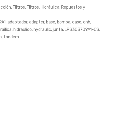
PH5,
JUEGO
ucción
,
Filtros
,
Filtros
,
Hidráulica
,
Repuestos y
PF1218,
DE
9A1
,
adaptador
,
adapter
,
base
,
bomba
,
case
,
cnh
,
L34631,
GRAPAS
railica
,
hidraulico
,
hydraulic
,
junta
,
LPS303709A1-CS
,
51063,
CRUZ
n
,
tandem
51060,
DE
T-
CARDAN
38,
PZ5/45,
V056