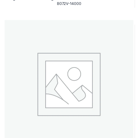
Leer Más
B072V-14000