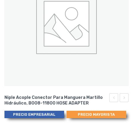
Niple Acople Conector Para Manguera Martillo
Hidráulico, B008-11800 HOSE ADAPTER
Acople
de
Conector
Hule
PRECIO EMPRESARIAL
PRECIO MAYORISTA
Manguera
Martill
Martillo
Hidráu