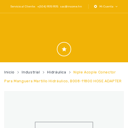
Servicio al Cliente: +(504) 9515 9515
sac@income.hn
Mi Cuenta
Inicio
Industrial
Hidráulica
Niple Acople Conector
Para Manguera Martillo Hidráulico, B008-11800 HOSE ADAPTER