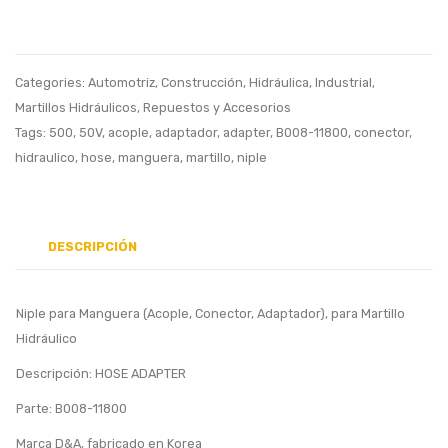
Hidráulico,
B030-
HOSE
12620
ADAPTER
RUBB
Categories:
Automotriz
,
Construcción
,
Hidráulica
,
Industrial
,
B070-
PLUG,
Martillos Hidráulicos
,
Repuestos y Accesorios
11800
Sello
Tags:
500
,
50V
,
acople
,
adaptador
,
adapter
,
B008-11800
,
conector
,
hidraulico
,
hose
,
manguera
,
martillo
,
niple
Reten
Pasad
DESCRIPCIÓN
Niple para Manguera (Acople, Conector, Adaptador), para Martillo
Hidráulico
Descripción: HOSE ADAPTER
Parte: B008-11800
Marca D&A, fabricado en Korea