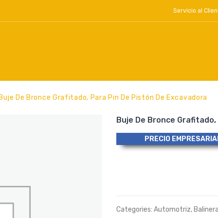
Servicio al Cl
Buje De Bronce Grafitado, Para Pin De Pistón De Excavadora
Buje De Bronce Grafitado,
PRECIO EMPRESARIA
Categories:
Automotriz
,
Baliner