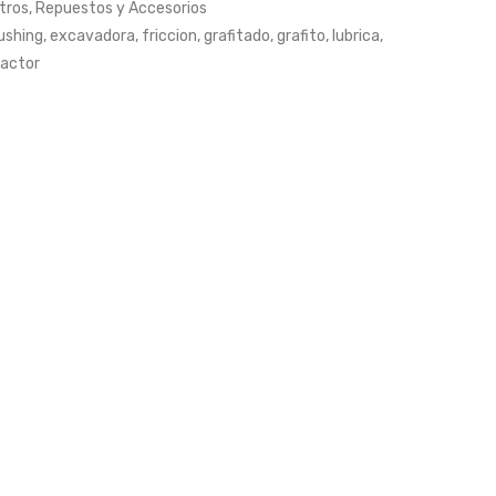
tros
,
Repuestos y Accesorios
PLUG
500
ushing
,
excavadora
,
friccion
,
grafitado
,
grafito
,
lubrica
,
y
ractor
50V