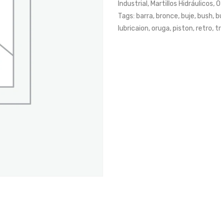
Industrial
,
Martillos Hidráulicos
,
O
Tags:
barra
,
bronce
,
buje
,
bush
,
b
lubricaion
,
oruga
,
piston
,
retro
,
t