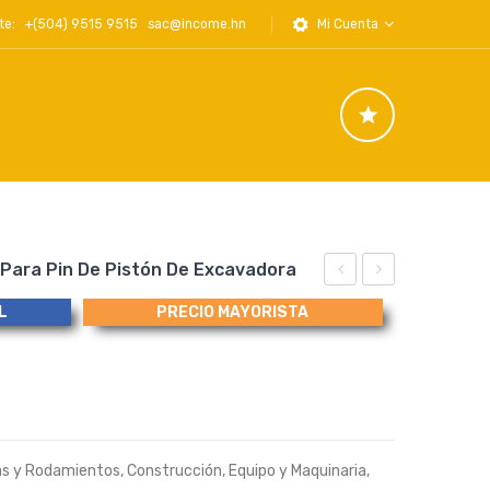
iente: +(504) 9515 9515
sac@income.hn
Mi Cuenta
 Para Pin De Pistón De Excavadora
Metálico
Rompedora
L
PRECIO MAYORISTA
para
B050-
Martillo
12500
Hidráulico,
para
004012-
Martillo
30800
Hidráulico
as y Rodamientos
,
Construcción
,
Equipo y Maquinaria
,
RO
D&A