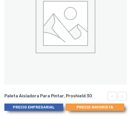
Paleta Aisladora Para Pintar, Proshield 30
para
para
PRECIO EMPRESARIAL
PRECIO MAYORISTA
Filtrado/Tr
Equip
de
12-
Aceite/Com
28VD