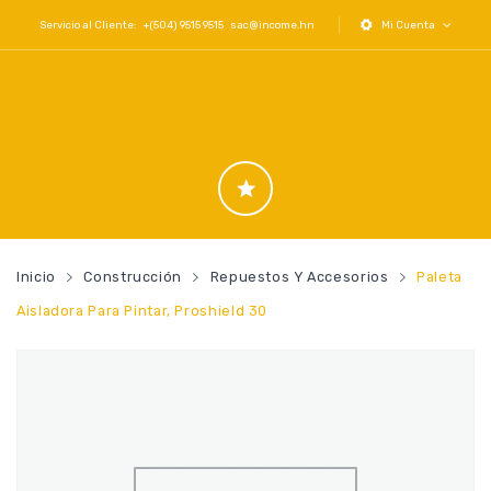
Servicio al Cliente: +(504) 9515 9515
sac@income.hn
Mi Cuenta
Inicio
Construcción
Repuestos Y Accesorios
Paleta
Aisladora Para Pintar, Proshield 30