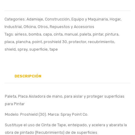
Usada
Categories:
Adamiaje
,
Construcción
,
Equipo y Maquinaria
,
Hogar
,
Industrial
,
Oficina
,
Otros
,
Repuestos y Accesorios
Tags:
airless
,
bomba
,
capa
,
cinta
,
manual
,
paleta
,
pintar
,
pintura
,
placa
,
plancha
,
point
,
proshield 30
,
protector
,
recubrimiento
,
shield
,
spray
,
superficie
,
tape
DESCRIPCIÓN
Paleta, Placa Aisladora de mano, para aislar y proteger superficias
para Pintar
Modelo: Proshield (30). Marca: Spray Point Co.
Sustituye el uso de Cinta de Tape, enteipado, y acelera y abarata la
obra de pintado (Recubrimiento) de de superficies