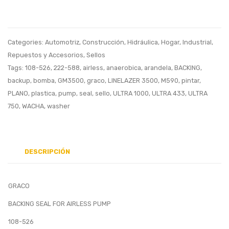
338,
SEAL
Arandela
65x8
Metalica
Categories:
Automotriz
,
Construcción
,
Hidráulica
,
Hogar
,
Industrial
,
Repuestos y Accesorios
,
Sellos
Tags:
108-526
,
222-588
,
airless
,
anaerobica
,
arandela
,
BACKING
,
backup
,
bomba
,
GM3500
,
graco
,
LINELAZER 3500
,
M590
,
pintar
,
PLANO
,
plastica
,
pump
,
seal
,
sello
,
ULTRA 1000
,
ULTRA 433
,
ULTRA
750
,
WACHA
,
washer
DESCRIPCIÓN
GRACO
BACKING SEAL FOR AIRLESS PUMP
108-526