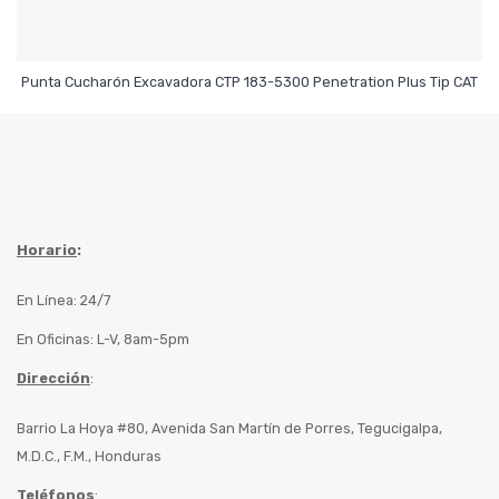
Leer Más
Punta Cucharón Excavadora CTP 183-5300 Penetration Plus Tip CAT
Horario
:
En Línea: 24/7
En Oficinas: L-V, 8am-5pm
Dirección
:
Barrio La Hoya #80, Avenida San Martín de Porres, Tegucigalpa,
M.D.C., F.M., Honduras
Teléfonos
: