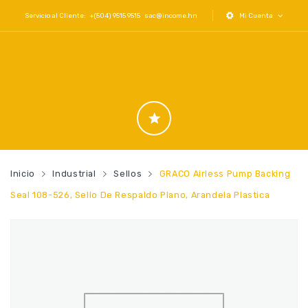
Servicio al Cliente: +(504) 9515 9515
sac@income.hn
Mi Cuenta
Inicio
Industrial
Sellos
GRACO Airless Pump Backing
Seal 108-526, Sello De Respaldo Plano, Arandela Plastica