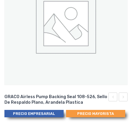
GRACO Airless Pump Backing Seal 108-526, Sello
De Respaldo Plano, Arandela Plastica
Backup
RETE
Washer
65
PRECIO EMPRESARIAL
PRECIO MAYORISTA
Metal
80
181-
6,