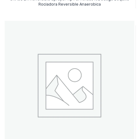
Leer Más
Rociadora Reversible Anaerobica