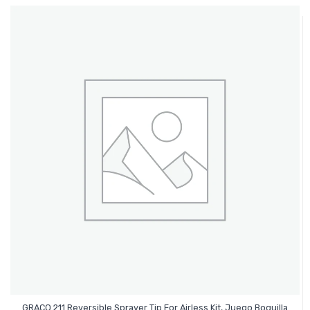
GRACO 211 Reversible Sprayer Tip For Airless Kit, Juego Boquilla