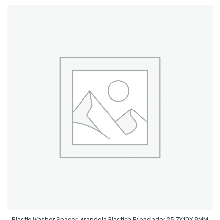
Leer Más
Plastic Washer Spacer, Arandela Plastica Espaciador 25.7X10X.8MM