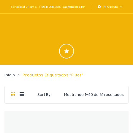
Servicio al Cliente: +(504) 9515 9515
sac@income.hn
Mi Cuenta
Inicio
Productos Etiquetados “filter”
Orde
Sort By :
Mostrando 1–40 de 61 resultados
por
los
últi