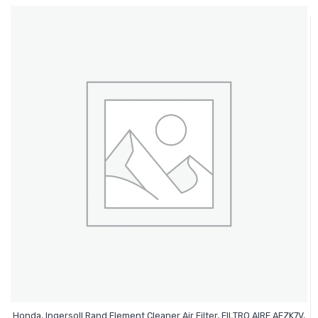
Honda, Ingersoll Rand Element Cleaner Air Filter, FILTRO AIRE AFZK7V,