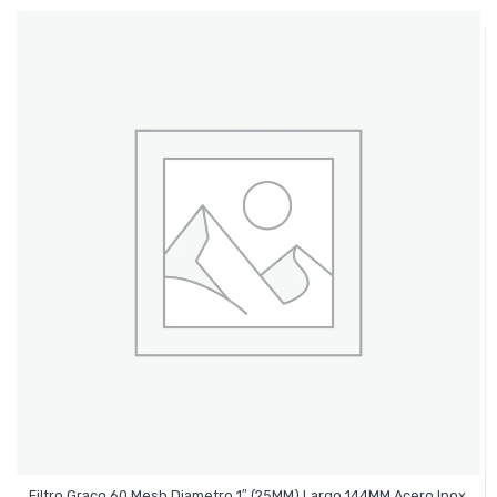
Filtro Graco 60 Mesh Diametro 1″ (25MM) Largo 144MM Acero Inox.