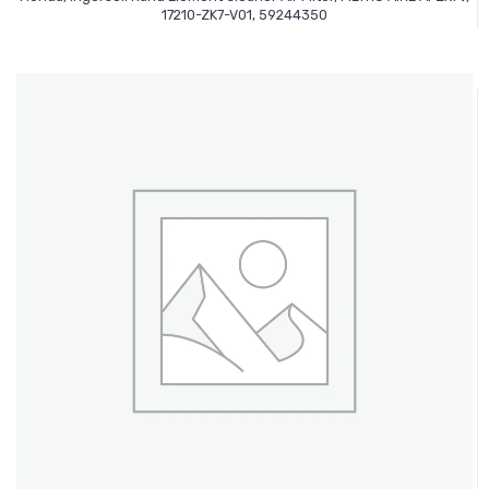
Leer Más
17210-ZK7-V01, 59244350