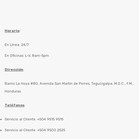
Horario
:
En Línea: 24/7
En Oficinas: L-V, 8am-5pm
Dirección
:
Barrio La Hoya #80, Avenida San Martín de Porres, Tegucigalpa, M.D.C., F.M.,
Honduras
Teléfonos
:
Servicio al Cliente: +504 9515 9515
Servicio al Cliente: +504 9500 2525