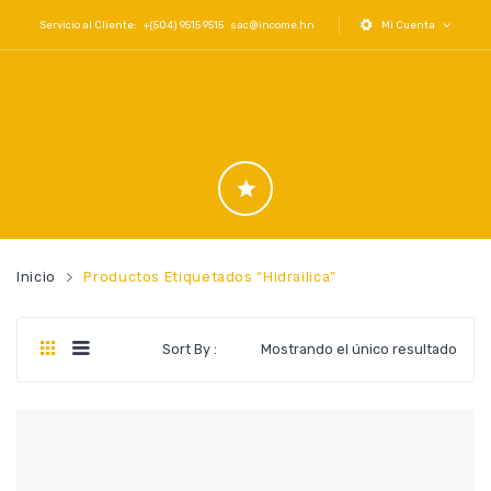
Servicio al Cliente: +(504) 9515 9515
sac@income.hn
Mi Cuenta
Inicio
Productos Etiquetados “hidrailica”
Sort By :
Mostrando el único resultado