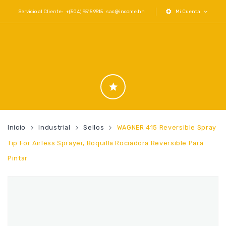
Servicio al Cliente: +(504) 9515 9515
sac@income.hn
Mi Cuenta
Inicio
Industrial
Sellos
WAGNER 415 Reversible Spray
Tip For Airless Sprayer, Boquilla Rociadora Reversible Para
Pintar