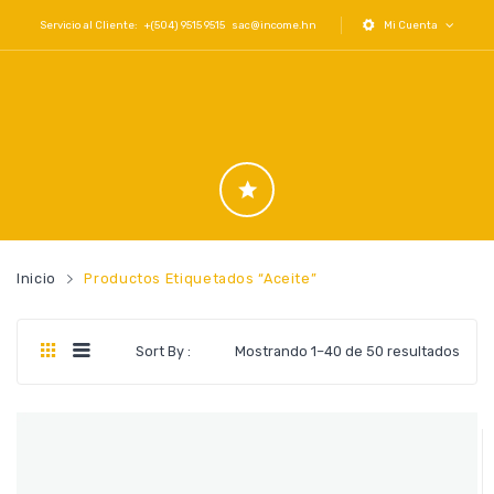
Servicio al Cliente: +(504) 9515 9515
sac@income.hn
Mi Cuenta
Inicio
Productos Etiquetados “aceite”
Orde
Sort By :
Mostrando 1–40 de 50 resultados
por
los
últi