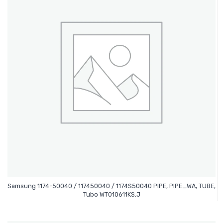
Samsung 1174-50040 / 117450040 / 1174S50040 PIPE, PIPE_WA, TUBE,
Leer Más
Tubo WT010611KS.J