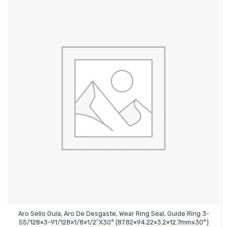
Aro Sello Guía, Aro De Desgaste, Wear Ring Seal, Guide Ring 3-
Leer Más
55/128×3-91/128×1/8×1/2″x30° (87.82×94.22×3.2×12.7mmx30°)