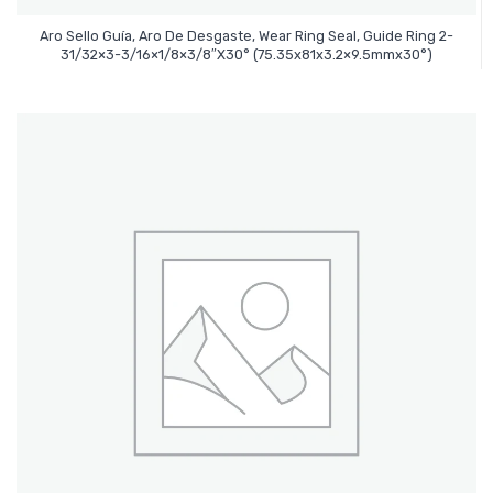
Aro Sello Guía, Aro De Desgaste, Wear Ring Seal, Guide Ring 2-
Leer Más
31/32×3-3/16×1/8×3/8″x30° (75.35x81x3.2×9.5mmx30°)