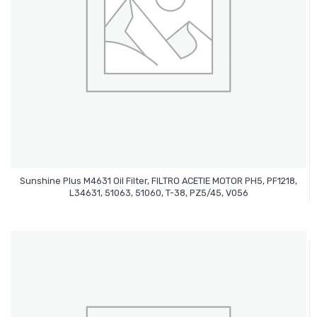
Sunshine Plus M4631 Oil Filter, FILTRO ACETIE MOTOR PH5, PF1218,
Leer Más
L34631, 51063, 51060, T-38, PZ5/45, V056