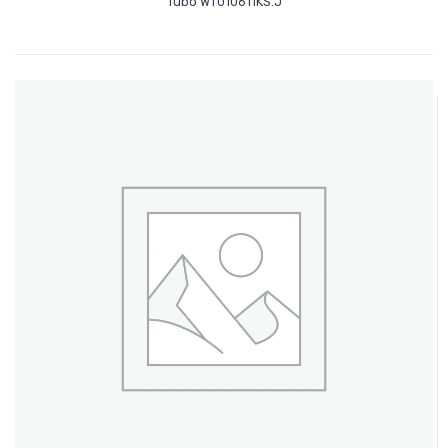
Tubo WT010611KS.J