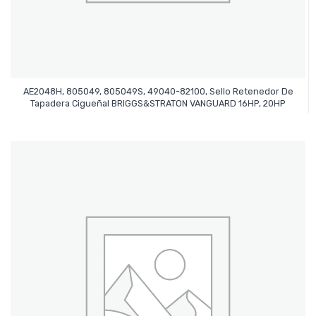
AE2048H, 805049, 805049S, 49040-82100, Sello Retenedor De
Leer Más
Tapadera Cigueñal BRIGGS&STRATON VANGUARD 16HP, 20HP