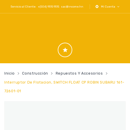
Servicio al Cliente: +(504) 9515 9515
sac@income.hn
Mi Cuenta
Inicio
Construcción
Repuestos Y Accesorios
Interruptor De Flotacion, SWITCH FLOAT CP ROBIN SUBARU 161-
72601-01