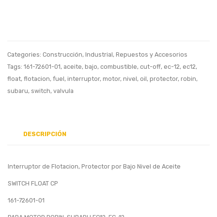
para
G7A19
Compresor
STD,
Ingersoll
13101-
Rand
ZH8-
Categories:
Construcción
,
Industrial
,
Repuestos y Accesorios
22402366
010
Tags:
161-72601-01
,
aceite
,
bajo
,
combustible
,
cut-off
,
ec-12
,
ec12
,
float
,
flotacion
,
fuel
,
interruptor
,
motor
,
nivel
,
oil
,
protector
,
robin
,
subaru
,
switch
,
valvula
DESCRIPCIÓN
Interruptor de Flotacion, Protector por Bajo Nivel de Aceite
SWITCH FLOAT CP
161-72601-01