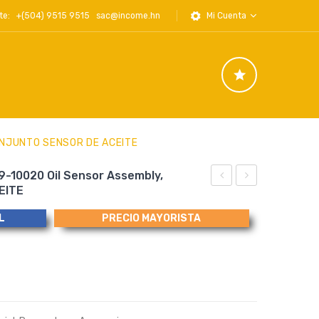
iente: +(504) 9515 9515
sac@income.hn
Mi Cuenta
CONJUNTO SENSOR DE ACEITE
9-10020 Oil Sensor Assembly,
EITE
Mechanical
3709861
Seal
Turbo
L
PRECIO MAYORISTA
2″
Mounting
Water
Metal
Pump
Gasket,
0803112320
Empaque
Sello
metalico