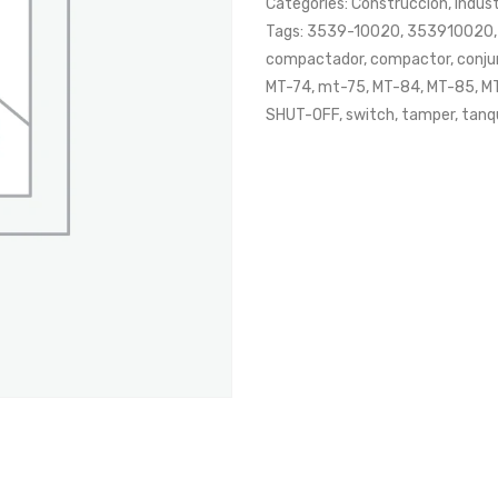
Categories:
Construcción
,
Indust
Tags:
3539-10020
,
353910020
compactador
,
compactor
,
conju
MT-74
,
mt-75
,
MT-84
,
MT-85
,
M
SHUT-OFF
,
switch
,
tamper
,
tanq