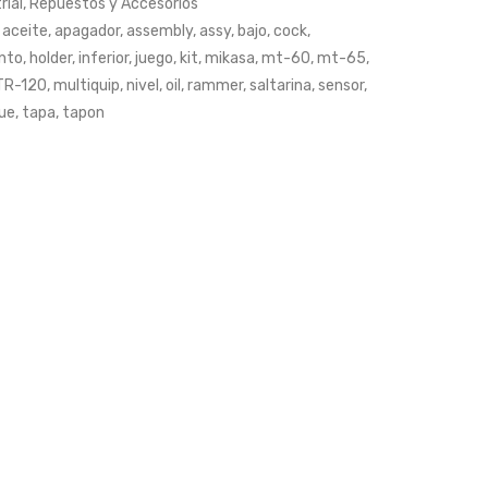
rial
,
Repuestos y Accesorios
Mecanico
para
,
aceite
,
apagador
,
assembly
,
assy
,
bajo
,
cock
,
Bomba
Turbo
nto
,
holder
,
inferior
,
juego
,
kit
,
mikasa
,
mt-60
,
mt-65
,
Agua
TR-120
,
multiquip
,
nivel
,
oil
,
rammer
,
saltarina
,
sensor
,
ue
,
tapa
,
tapon
2″