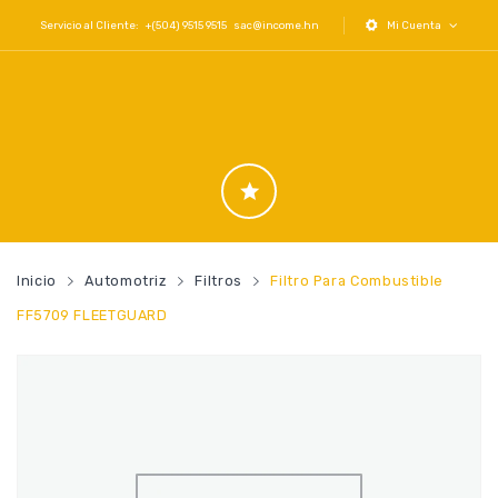
Servicio al Cliente: +(504) 9515 9515
sac@income.hn
Mi Cuenta
Inicio
Automotriz
Filtros
Filtro Para Combustible
FF5709 FLEETGUARD