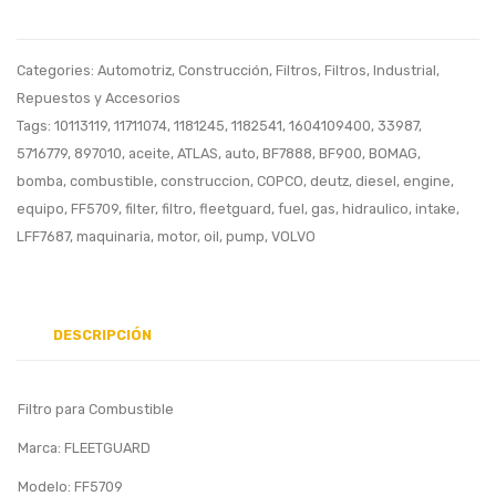
Lube
Filter
Categories:
Automotriz
,
Construcción
,
Filtros
,
Filtros
,
Industrial
,
Repuestos y Accesorios
Tags:
10113119
,
11711074
,
1181245
,
1182541
,
1604109400
,
33987
,
5716779
,
897010
,
aceite
,
ATLAS
,
auto
,
BF7888
,
BF900
,
BOMAG
,
bomba
,
combustible
,
construccion
,
COPCO
,
deutz
,
diesel
,
engine
,
equipo
,
FF5709
,
filter
,
filtro
,
fleetguard
,
fuel
,
gas
,
hidraulico
,
intake
,
LFF7687
,
maquinaria
,
motor
,
oil
,
pump
,
VOLVO
DESCRIPCIÓN
Filtro para Combustible
Marca: FLEETGUARD
Modelo: FF5709