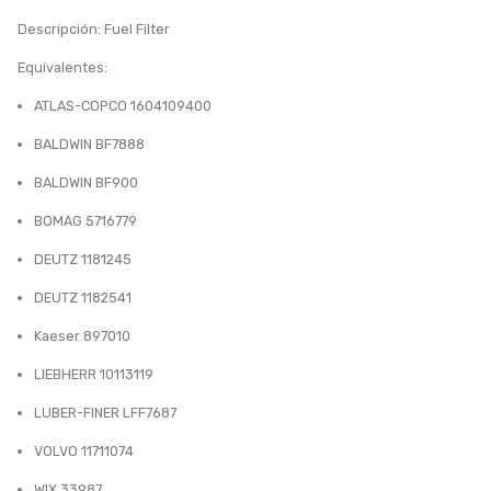
Descripción: Fuel Filter
Equivalentes:
ATLAS-COPCO 1604109400
BALDWIN BF7888
BALDWIN BF900
BOMAG 5716779
DEUTZ 1181245
DEUTZ 1182541
Kaeser 897010
LIEBHERR 10113119
LUBER-FINER LFF7687
VOLVO 11711074
WIX 33987