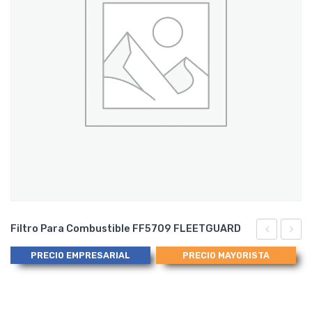
Filtro Para Combustible FF5709 FLEETGUARD
para
para
PRECIO EMPRESARIAL
PRECIO MAYORISTA
Combustib
Aceite
FF5645
LF40
FLEETGUA
FLEE