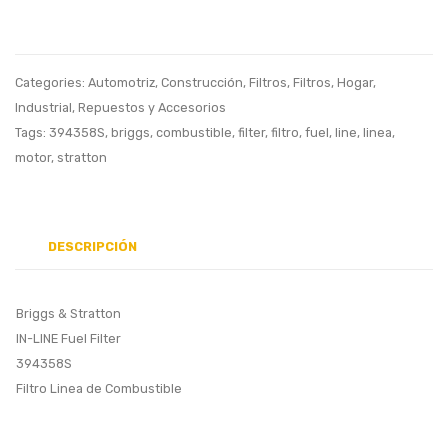
JH40, R38
Bowl
RESORTE
Gaske
MULETA
Set,
Categories:
Automotriz
,
Construcción
,
Filtros
,
Filtros
,
Hogar
,
ROTATIVA
SEAL
Industrial
,
Repuestos y Accesorios
BARRENAC
KIT,
Tags:
394358S
,
briggs
,
combustible
,
filter
,
filtro
,
fuel
,
line
,
linea
,
motor
,
stratton
DEMOLICI
JUEG
SELL
TAZA
CARB
DESCRIPCIÓN
35113
Briggs & Stratton
IN-LINE Fuel Filter
394358S
Filtro Linea de Combustible