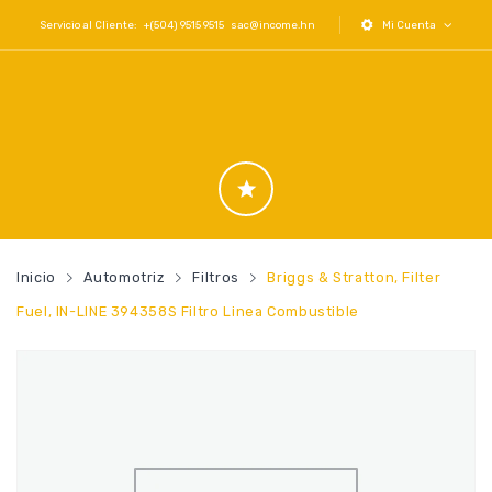
Servicio al Cliente: +(504) 9515 9515
sac@income.hn
Mi Cuenta
Inicio
Automotriz
Filtros
Briggs & Stratton, Filter
Fuel, IN-LINE 394358S Filtro Linea Combustible