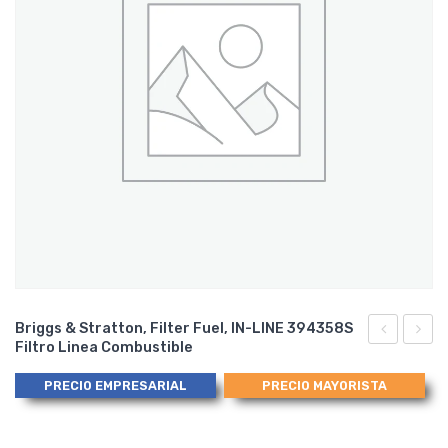
Briggs & Stratton, Filter Fuel, IN-LINE 394358S
Filtro Linea Combustible
Rand 5017
16010
Spring
ZE2-
PRECIO EMPRESARIAL
PRECIO MAYORISTA
Pawl
812
for
Carbu