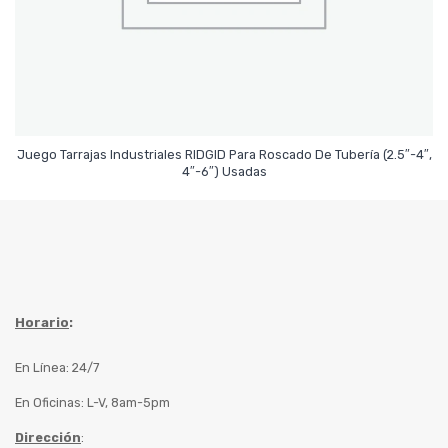
Juego Tarrajas Industriales RIDGID Para Roscado De Tubería (2.5″-4″,
Leer Más
4″-6″) Usadas
Horario
:
En Línea: 24/7
En Oficinas: L-V, 8am-5pm
Dirección
: