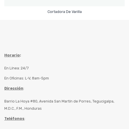
Leer Más
Cortadora De Varilla
Horario
:
En Línea: 24/7
En Oficinas: L-V, 8am-5pm
Dirección
:
Barrio La Hoya #80, Avenida San Martín de Porres, Tegucigalpa,
M.D.C., F.M., Honduras
Teléfonos
: