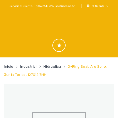
Servicio al Cliente: +(504) 9515 9515
sac@income.hn
Mi Cuenta
Inicio
Industrial
Hidráulica
O-Ring Seal, Aro Sello,
Junta Torica, 127X12.7MM