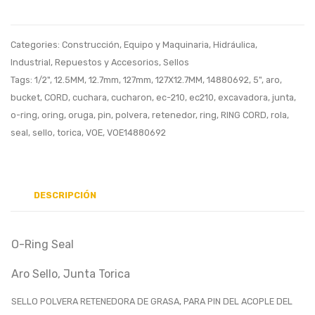
Elevador
Junta
de
Torica
Categories:
Construcción
,
Equipo y Maquinaria
,
Hidráulica
,
Materiales,
Metri
Industrial
,
Repuestos y Accesorios
,
Sellos
Menegotti
239
Tags:
1/2"
,
12.5MM
,
12.7mm
,
127mm
,
127X12.7MM
,
14880692
,
5"
,
aro
,
94.5
bucket
,
CORD
,
cuchara
,
cucharon
,
ec-210
,
ec210
,
excavadora
,
junta
,
o-ring
,
oring
,
oruga
,
pin
,
polvera
,
retenedor
,
ring
,
RING CORD
,
rola
,
seal
,
sello
,
torica
,
VOE
,
VOE14880692
DESCRIPCIÓN
O-Ring Seal
Aro Sello, Junta Torica
SELLO POLVERA RETENEDORA DE GRASA, PARA PIN DEL ACOPLE DEL