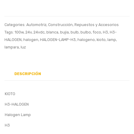
SUPER
1611
WHITE
Bulbo
HIGH/LOW
Bujia
Categories:
Automotriz
,
Construcción
,
Repuestos y Accesorios
BEAM,
Carro
Tags:
100w
,
24v
,
24vdc
,
blanca
,
bujia
,
bulb
,
bulbo
,
foco
,
H3
,
H3-
Bulbo
Halog
HALOGEN
,
halogen
,
HALOGEN-LAMP-H3
,
halogeno
,
kioto
,
lamp
,
lampara
,
luz
LUZ
H4
ALTA/BAJ
100/9
BLANCA
P43T
12V
DESCRIPCIÓN
TUNG
HALO
KIOTO
H3-HALOGEN
Halogen Lamp
H3