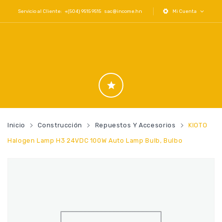
Servicio al Cliente: +(504) 9515 9515
sac@income.hn
Mi Cuenta
Inicio
Construcción
Repuestos Y Accesorios
KIOTO
Halogen Lamp H3 24VDC 100W Auto Lamp Bulb, Bulbo