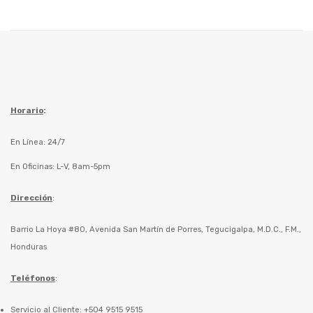
Horario
:
En Línea: 24/7
En Oficinas: L-V, 8am-5pm
Dirección
:
Barrio La Hoya #80, Avenida San Martín de Porres, Tegucigalpa, M.D.C., F.M.,
Honduras
Teléfonos
:
Servicio al Cliente: +504 9515 9515