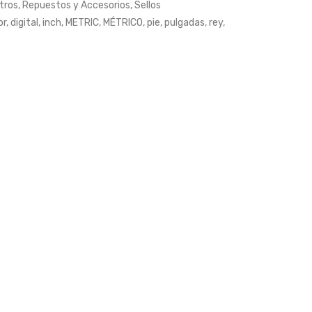
tros
,
Repuestos y Accesorios
,
Sellos
Giro
or
,
digital
,
inch
,
METRIC
,
MÉTRICO
,
pie
,
pulgadas
,
rey
,
570,580,590