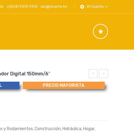
iente: +(504) 9515 9515
sac@income.hn
Mi Cuenta
rador Digital 150mm/6″
Identificador
CASE
L
PRECIO MAYORISTA
Paso
122535A1
de
Seal
Roscas
Kit
Interiores
Swing,
y
Juego
as y Rodamientos
,
Construcción
,
Hidráulica
,
Hogar
,
Exteriores
Sellos