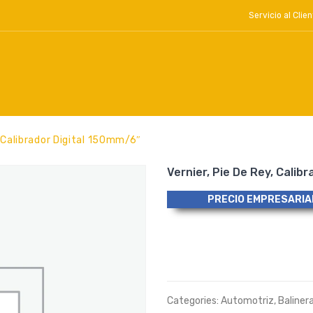
Servicio al Cl
, Calibrador Digital 150mm/6″
Vernier, Pie De Rey, Calib
PRECIO EMPRESARIA
Categories:
Automotriz
,
Baliner