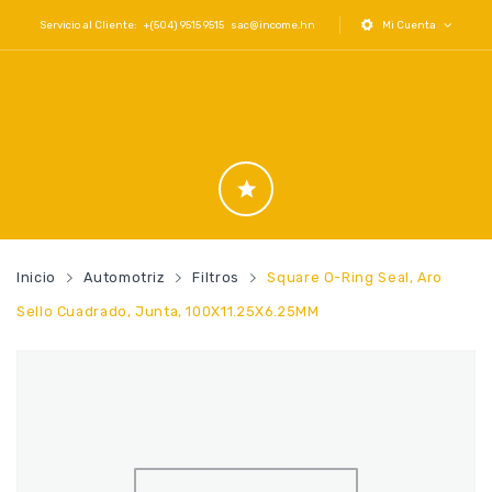
Servicio al Cliente: +(504) 9515 9515
sac@income.hn
Mi Cuenta
Inicio
Automotriz
Filtros
Square O-Ring Seal, Aro
Sello Cuadrado, Junta, 100X11.25X6.25MM