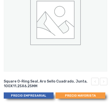
Square O-Ring Seal, Aro Sello Cuadrado, Junta,
100X11.25X6.25MM
O-
Reten
Ring
AKKE-
PRECIO EMPRESARIAL
PRECIO MAYORISTA
Seal,
S1,
Aro
59X6