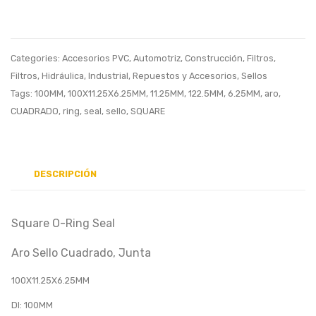
Sello
Cuadrado,
Junta,
Categories:
Accesorios PVC
,
Automotriz
,
Construcción
,
Filtros
,
50X8X6.2
Filtros
,
Hidráulica
,
Industrial
,
Repuestos y Accesorios
,
Sellos
Tags:
100MM
,
100X11.25X6.25MM
,
11.25MM
,
122.5MM
,
6.25MM
,
aro
,
CUADRADO
,
ring
,
seal
,
sello
,
SQUARE
DESCRIPCIÓN
Square O-Ring Seal
Aro Sello Cuadrado, Junta
100X11.25X6.25MM
DI: 100MM