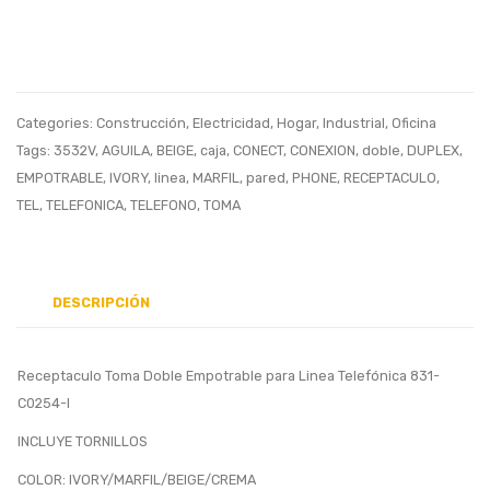
Linea
y
Telefónica
Llavin
3532V
Electr
Beige
Blanc
Categories:
Construcción
,
Electricidad
,
Hogar
,
Industrial
,
Oficina
Tags:
3532V
,
AGUILA
,
BEIGE
,
caja
,
CONECT
,
CONEXION
,
doble
,
DUPLEX
,
EMPOTRABLE
,
IVORY
,
linea
,
MARFIL
,
pared
,
PHONE
,
RECEPTACULO
,
TEL
,
TELEFONICA
,
TELEFONO
,
TOMA
DESCRIPCIÓN
Receptaculo Toma Doble Empotrable para Linea Telefónica 831-
C0254-I
INCLUYE TORNILLOS
COLOR: IVORY/MARFIL/BEIGE/CREMA