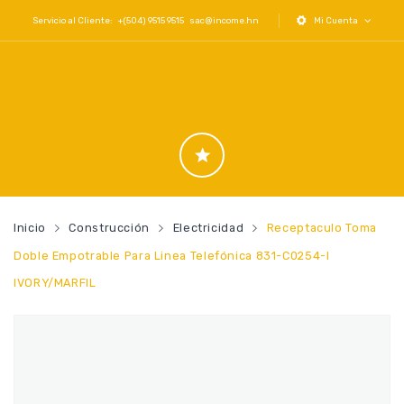
Servicio al Cliente: +(504) 9515 9515
sac@income.hn
Mi Cuenta
Inicio
Construcción
Electricidad
Receptaculo Toma
Doble Empotrable Para Linea Telefónica 831-C0254-I
IVORY/MARFIL