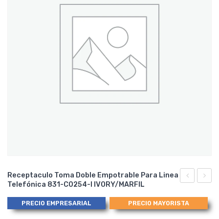
Receptaculo Toma Doble Empotrable Para Linea
Telefónica 831-C0254-I IVORY/MARFIL
Toma
Alamb
Empotrabl
para
PRECIO EMPRESARIAL
PRECIO MAYORISTA
para
Timbr