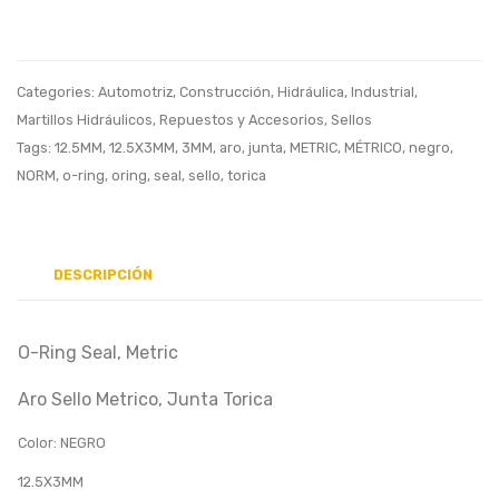
Sello
Sello
Metrico,
Metric
Junta
Junta
Categories:
Automotriz
,
Construcción
,
Hidráulica
,
Industrial
,
Torica
Torica
Martillos Hidráulicos
,
Repuestos y Accesorios
,
Sellos
24.6X3MM
30X3
Tags:
12.5MM
,
12.5X3MM
,
3MM
,
aro
,
junta
,
METRIC
,
MÉTRICO
,
negro
,
NORM
,
o-ring
,
oring
,
seal
,
sello
,
torica
DESCRIPCIÓN
O-Ring Seal, Metric
Aro Sello Metrico, Junta Torica
Color: NEGRO
12.5X3MM