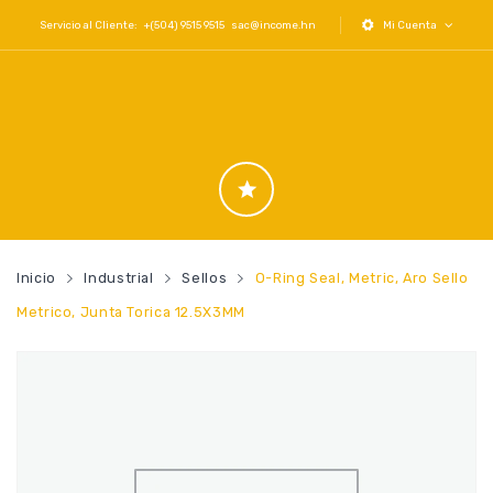
Servicio al Cliente: +(504) 9515 9515
sac@income.hn
Mi Cuenta
Inicio
Industrial
Sellos
O-Ring Seal, Metric, Aro Sello
Metrico, Junta Torica 12.5X3MM