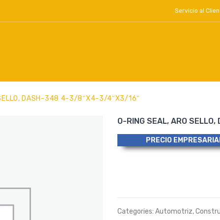
Servicio al Cl
 SELLO, DASH-348 4-3/8″x4-3/4″x3/16″
O-RING SEAL, ARO SELLO,
PRECIO EMPRESARIA
Categories:
Automotriz
,
Constr