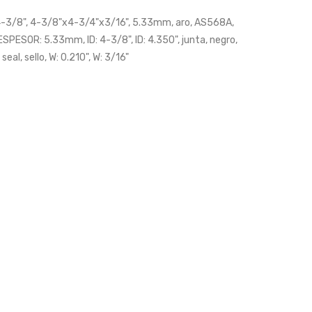
5/8″x1/8″
7/8″x3/16″
-3/8"
,
4-3/8"x4-3/4"x3/16"
,
5.33mm
,
aro
,
AS568A
,
ESPESOR: 5.33mm
,
ID: 4-3/8"
,
ID: 4.350"
,
junta
,
negro
,
,
seal
,
sello
,
W: 0.210"
,
W: 3/16"