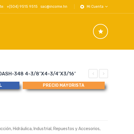
iente: +(504) 9515 9515
sac@income.hn
Mi Cuenta
 DASH-348 4-3/8″x4-3/4″x3/16″
RING
RING
L
PRECIO MAYORISTA
SEAL,
SEAL,
ARO
ARO
SELLO, DASH-
SELLO, DASH-
253
349
5-
4-
ucción
,
Hidráulica
,
Industrial
,
Repuestos y Accesorios
,
3/8″x5-
1/2″x4-