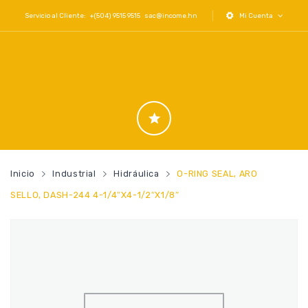
Servicio al Cliente: +(504) 9515 9515
sac@income.hn
Mi Cuenta
Inicio
Industrial
Hidráulica
O-RING SEAL, ARO
SELLO, DASH-244 4-1/4″x4-1/2″x1/8″