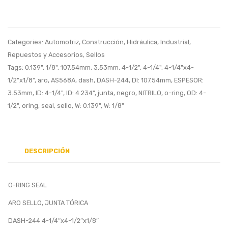
243
253
4-
5-
1/8″x4-
3/8″x
Categories:
Automotriz
,
Construcción
,
Hidráulica
,
Industrial
,
3/8″x1/8″
5/8″x
Repuestos y Accesorios
,
Sellos
Tags:
0.139"
,
1/8"
,
107.54mm
,
3.53mm
,
4-1/2"
,
4-1/4"
,
4-1/4"x4-
1/2"x1/8"
,
aro
,
AS568A
,
dash
,
DASH-244
,
DI: 107.54mm
,
ESPESOR:
3.53mm
,
ID: 4-1/4"
,
ID: 4.234"
,
junta
,
negro
,
NITRILO
,
o-ring
,
OD: 4-
1/2"
,
oring
,
seal
,
sello
,
W: 0.139"
,
W: 1/8"
DESCRIPCIÓN
O-RING SEAL
ARO SELLO, JUNTA TÓRICA
DASH-244 4-1/4″x4-1/2″x1/8″