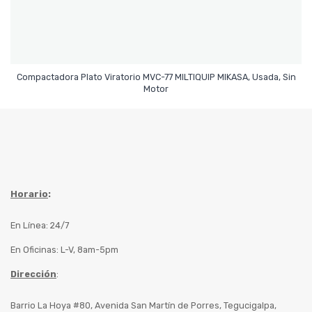
Compactadora Plato Viratorio MVC-77 MILTIQUIP MIKASA, Usada, Sin
Leer Más
Motor
Horario
:
En Línea: 24/7
En Oficinas: L-V, 8am-5pm
Dirección
:
Barrio La Hoya #80, Avenida San Martín de Porres, Tegucigalpa,