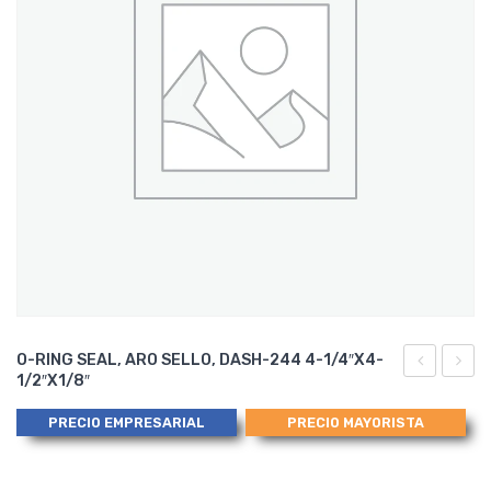
O-RING SEAL, ARO SELLO, DASH-244 4-1/4″x4-
1/2″x1/8″
RING
RING
SEAL,
SEAL,
PRECIO EMPRESARIAL
PRECIO MAYORISTA
ARO
ARO
SELLO, DA
SELLO