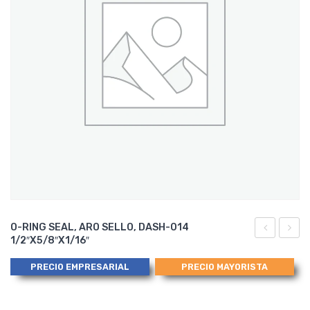
O-RING SEAL, ARO SELLO, DASH-014
1/2″x5/8″x1/16″
RING
RING
SEAL,
SEAL,
PRECIO EMPRESARIAL
PRECIO MAYORISTA
ARO
ARO
SELLO, DA
SELLO