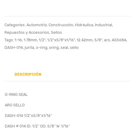
013
015
7/16″x9/16″
9/16″x
Categories:
Automotriz
,
Construcción
,
Hidráulica
,
Industrial
,
Repuestos y Accesorios
,
Sellos
Tags:
1-16
,
1.78mm
,
1/2"
,
1/2"x5/8"x1/16"
,
12.42mm
,
5/8"
,
aro
,
AS568A
,
DASH-014
,
junta
,
o-ring
,
oring
,
seal
,
sello
DESCRIPCIÓN
O-RING SEAL
ARO SELLO
DASH-014 1/2″x5/8″x1/16″
DASH # 014 ID: 1/2″ OD: 5/8″ W: 1/16″