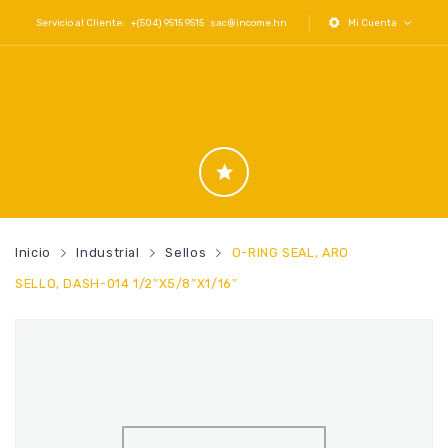
Servicio al Cliente: +(504) 9515 9515
sac@income.hn
Mi Cuenta
Inicio
Industrial
Sellos
O-RING SEAL, ARO
SELLO, DASH-014 1/2″x5/8″x1/16″