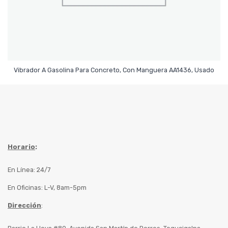
Leer Más
Vibrador A Gasolina Para Concreto, Con Manguera AA1436, Usado
Horario
:
En Línea: 24/7
En Oficinas: L-V, 8am-5pm
Dirección
: