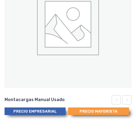
Montacargas Manual Usado
Seal
para
PRECIO EMPRESARIAL
PRECIO MAYORISTA
Set,
Paso
Juego
de
Sello
Combu