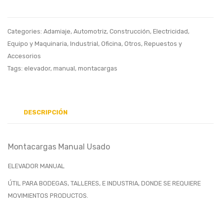
Retenedor
Motor
de
Gasoli
Categories:
Adamiaje
,
Automotriz
,
Construcción
,
Electricidad
,
Angulo
Equipo y Maquinaria
,
Industrial
,
Oficina
,
Otros
,
Repuestos y
Pronuncia
Accesorios
(
Tags:
elevador
,
manual
,
montacargas
56.7x61x6
)
con
DESCRIPCIÓN
O-
Ring
Montacargas Manual Usado
(
61x5mm
ELEVADOR MANUAL
)
ÚTIL PARA BODEGAS, TALLERES, E INDUSTRIA, DONDE SE REQUIERE
MOVIMIENTOS PRODUCTOS.