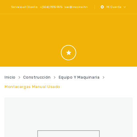
Servicio al Cliente: +(504) 9515 9515
sac@income.hn
Mi Cuenta
Inicio
Construcción
Equipo Y Maquinaria
Montacargas Manual Usado