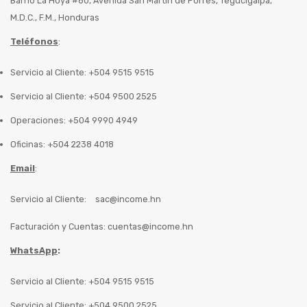
Barrio La Hoya #80, Avenida San Martín de Porres, Tegucigalpa,
M.D.C., F.M., Honduras
Teléfonos
:
Servicio al Cliente: +504 9515 9515
Servicio al Cliente: +504 9500 2525
Operaciones: +504 9990 4949
Oficinas: +504 2238 4018
Email
:
Servicio al Cliente:
sac@income.hn
Facturación y Cuentas:
cuentas@income.hn
WhatsApp
:
Servicio al Cliente: +504 9515 9515
Servicio al Cliente: +504 9500 2525