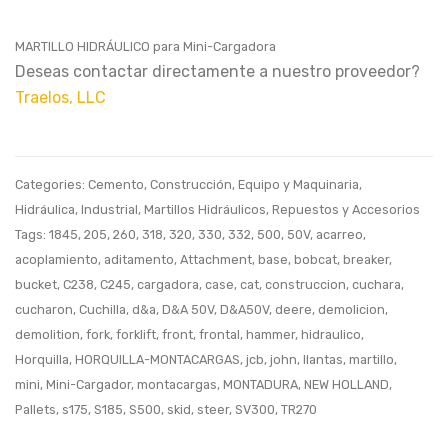
Mini
Exteri
MARTILLO HIDRÁULICO para Mini-Cargadora
Cargadora,
Bomb
Deseas contactar directamente a nuestro proveedor?
USADA
Agua
Traelos, LLC
Categories:
Cemento
,
Construcción
,
Equipo y Maquinaria
,
Hidráulica
,
Industrial
,
Martillos Hidráulicos
,
Repuestos y Accesorios
Tags:
1845
,
205
,
260
,
318
,
320
,
330
,
332
,
500
,
50V
,
acarreo
,
acoplamiento
,
aditamento
,
Attachment
,
base
,
bobcat
,
breaker
,
bucket
,
C238
,
C245
,
cargadora
,
case
,
cat
,
construccion
,
cuchara
,
cucharon
,
Cuchilla
,
d&a
,
D&A 50V
,
D&A50V
,
deere
,
demolicion
,
demolition
,
fork
,
forklift
,
front
,
frontal
,
hammer
,
hidraulico
,
Horquilla
,
HORQUILLA-MONTACARGAS
,
jcb
,
john
,
llantas
,
martillo
,
mini
,
Mini-Cargador
,
montacargas
,
MONTADURA
,
NEW HOLLAND
,
Pallets
,
s175
,
S185
,
S500
,
skid
,
steer
,
SV300
,
TR270