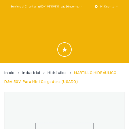
Servicio al Cliente: +(504) 9515 9515
sac@income.hn
Mi Cuenta
Inicio
Industrial
Hidráulica
MARTILLO HIDRÁULICO
D&A 50V, Para Mini Cargadora (USADO)