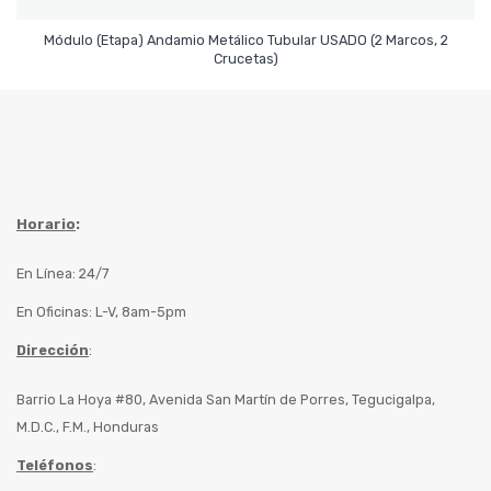
Módulo (Etapa) Andamio Metálico Tubular USADO (2 Marcos, 2
Leer Más
Crucetas)
Horario
:
En Línea: 24/7
En Oficinas: L-V, 8am-5pm
Dirección
:
Barrio La Hoya #80, Avenida San Martín de Porres, Tegucigalpa,
M.D.C., F.M., Honduras
Teléfonos
: