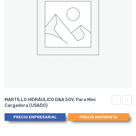
MARTILLO HIDRÁULICO D&A 50V, Para Mini
Cargadora (USADO)
Horquilla
12931
de
Casing
PRECIO EMPRESARIAL
PRECIO MAYORISTA
Montacarg
Housi
para
Cuerp