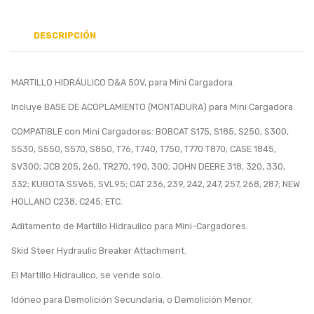
DESCRIPCIÓN
MARTILLO HIDRÁULICO D&A 50V, para Mini Cargadora.
Incluye BASE DE ACOPLAMIENTO (MONTADURA) para Mini Cargadora.
COMPATIBLE con Mini Cargadores: BOBCAT S175, S185, S250, S300,
S530, S550, S570, S850, T76, T740, T750, T770 T870; CASE 1845,
SV300; JCB 205, 260, TR270, 190, 300; JOHN DEERE 318, 320, 330,
332; KUBOTA SSV65, SVL95; CAT 236, 239, 242, 247, 257, 268, 287; NEW
HOLLAND C238, C245; ETC.
Aditamento de Martillo Hidraulico para Mini-Cargadores.
Skid Steer Hydraulic Breaker Attachment.
El Martillo Hidraulico, se vende solo.
Idóneo para Demolición Secundaria, o Demolición Menor.