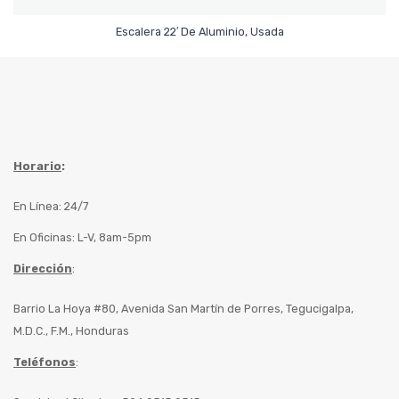
Leer Más
Escalera 22′ De Aluminio, Usada
Horario
:
En Línea: 24/7
En Oficinas: L-V, 8am-5pm
Dirección
:
Barrio La Hoya #80, Avenida San Martín de Porres, Tegucigalpa,
M.D.C., F.M., Honduras
Teléfonos
: