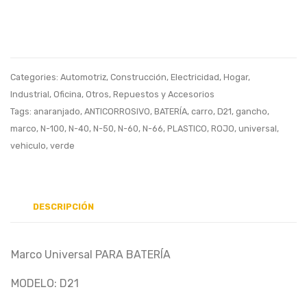
PLUG
ROJO,
COVER,
ANTIC
TAPA
INCL
COBERTOR
HERR
Categories:
Automotriz
,
Construcción
,
Electricidad
,
Hogar
,
BUJÍA
Industrial
,
Oficina
,
Otros
,
Repuestos y Accesorios
DE
Tags:
anaranjado
,
ANTICORROSIVO
,
BATERÍA
,
carro
,
D21
,
gancho
,
marco
,
N-100
,
N-40
,
N-50
,
N-60
,
N-66
,
PLASTICO
,
ROJO
,
universal
,
MOTOR
vehiculo
,
verde
LB10EH
DESCRIPCIÓN
Marco Universal PARA BATERÍA
MODELO: D21