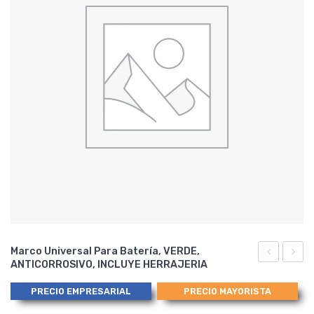
Marco Universal Para Batería, VERDE,
ANTICORROSIVO, INCLUYE HERRAJERIA
230751011
Univer
CAP
para
PRECIO EMPRESARIAL
PRECIO MAYORISTA
SPARK
Baterí