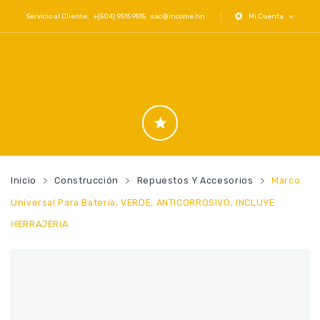
Servicio al Cliente: +(504) 9515 9515
sac@income.hn
Mi Cuenta
Inicio
Construcción
Repuestos Y Accesorios
Marco
Universal Para Batería, VERDE, ANTICORROSIVO, INCLUYE
HERRAJERIA