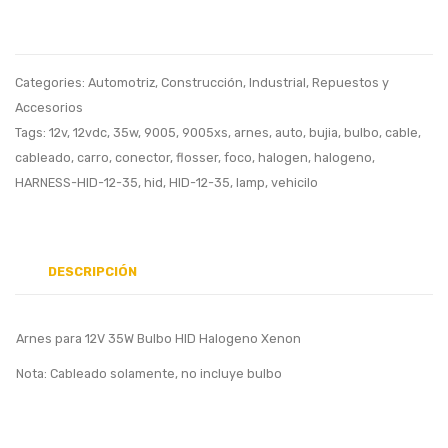
/
Flashe
1142S0402
para
PIPE,
Vehicu
Categories:
Automotriz
,
Construcción
,
Industrial
,
Repuestos y
PIPE_WA,
24VD
Accesorios
TUBE,
90AM
Tags:
12v
,
12vdc
,
35w
,
9005
,
9005xs
,
arnes
,
auto
,
bujia
,
bulbo
,
cable
,
cableado
,
carro
,
conector
,
flosser
,
foco
,
halogen
,
halogeno
,
Tubo
5
HARNESS-HID-12-35
,
hid
,
HID-12-35
,
lamp
,
vehicilo
WT010611K
POLO
DESCRIPCIÓN
Arnes para 12V 35W Bulbo HID Halogeno Xenon
Nota: Cableado solamente, no incluye bulbo