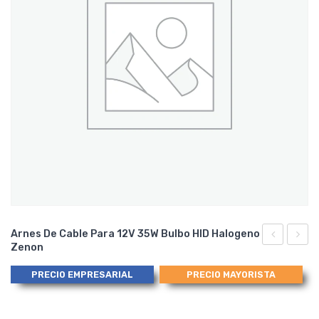
Arnes De Cable Para 12V 35W Bulbo HID Halogeno
Zenon
1142-
RE-
04020
5P24
PRECIO EMPRESARIAL
PRECIO MAYORISTA
/
Relay
114204020
y