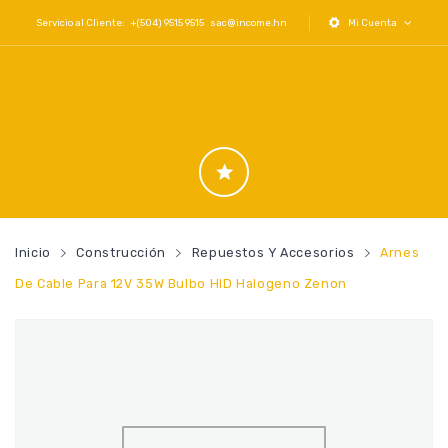
Servicio al Cliente: +(504) 9515 9515
sac@income.hn
Mi Cuenta
Inicio
Construcción
Repuestos Y Accesorios
Arnes
De Cable Para 12V 35W Bulbo HID Halogeno Zenon