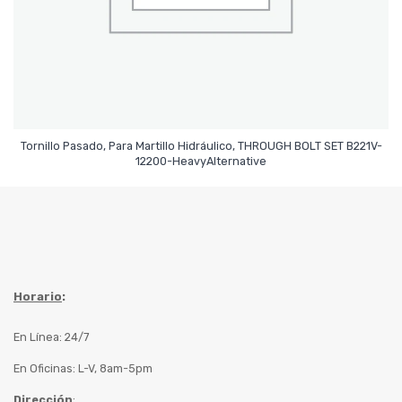
Tornillo Pasado, Para Martillo Hidráulico, THROUGH BOLT SET B221V-
Leer Más
12200-HeavyAlternative
Horario
:
En Línea: 24/7
En Oficinas: L-V, 8am-5pm
Dirección
: