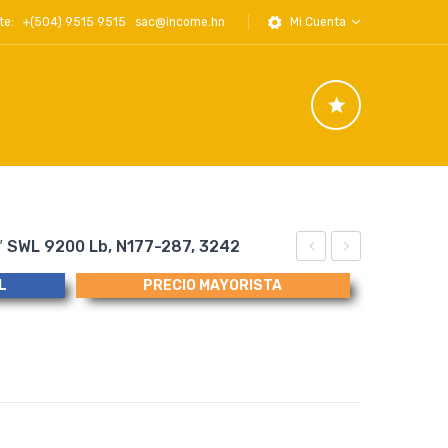
iente: +(504) 9515 9515
sac@income.hn
Mi Cuenta
″ SWL 9200 Lb, N177-287, 3242
Metalica
en
L
PRECIO MAYORISTA
para
Polvo,
Cable
Bolsa
25-
Plastica100g,
26mm,
Lubricante
1″
Seco