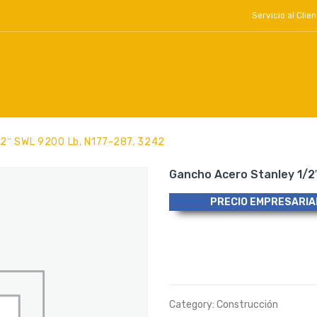
Servicio al Cl
/2″ SWL 9200 Lb, N177-287, 3242
Gancho Acero Stanley 1/2
PRECIO EMPRESARIA
Category:
Construcción