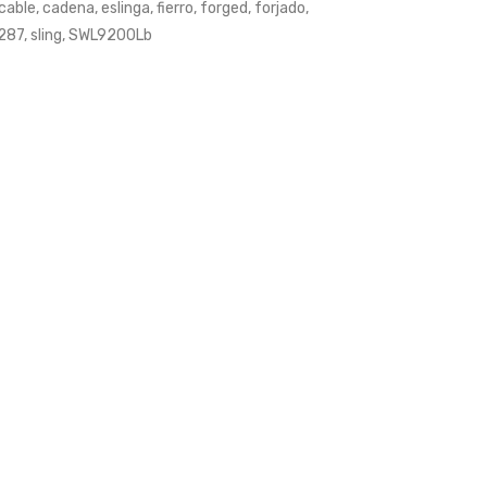
cable
,
cadena
,
eslinga
,
fierro
,
forged
,
forjado
,
287
,
sling
,
SWL9200Lb