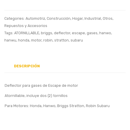
E3142
Nema
Categories:
Automotriz
,
Construcción
,
Hogar
,
Industrial
,
Otros
,
L14-
Repuestos y Accesorios
30
Tags:
ATORNILLABLE
,
briggs
,
deflector
,
escape
,
gases
,
hanwo
,
30A
hanwu
,
honda
,
motor
,
robin
,
stratton
,
subaru
125/2
4
Linea
DESCRIPCIÓN
3P
4H
Deflector para gases de Escape de motor
Atornillable, incluye dos (2) tornillos
Para Motores: Honda, Hanwo, Briggs Stratton, Robin Subaru