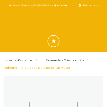
Servicio al Cliente: +(504) 9515 9515
sac@income.hn
Mi Cuenta
Inicio
Construcción
Repuestos Y Accesorios
Deflector Para Gases De Escape De Motor