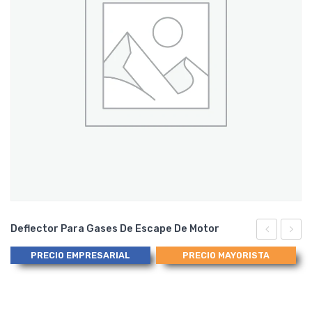
Deflector Para Gases De Escape De Motor
HEX-
con
PRECIO EMPRESARIAL
PRECIO MAYORISTA
17
Giro
Llave
de
Hexagonal
Segur