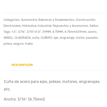
(4.75mmx
Categories:
Automotriz
,
Balineras y Rodamientos
,
Construcción
,
Electricidad
,
Hidráulica
,
Industrial
,
Repuestos y Accesorios
,
Sellos
Tags:
1.5"
,
3/16"
,
3/16"x1.5"
,
39MM
,
4.75MM
,
4.75mmX39mm
,
acero
,
ARBOL
,
CUADRADA
,
cuña
,
CUÑERO
,
eje
,
engranaje
,
motor
,
pasador
,
polea
,
seguro
,
trabe
DESCRIPCIÓN
Cuña de acero para ejes, poleas, motores, engranajes,
etc.
Ancho: 3/16″ (4.75mm)