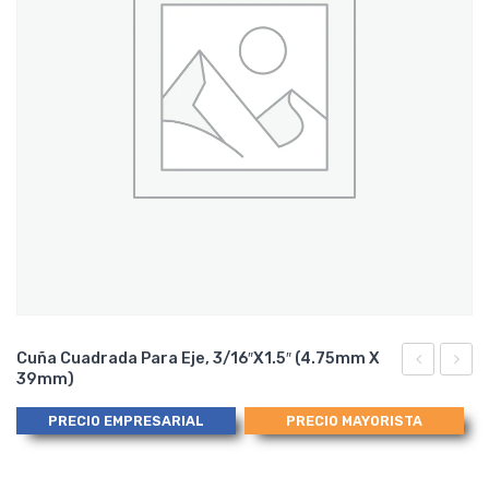
Cuña Cuadrada Para Eje, 3/16″x1.5″ (4.75mm X
39mm)
cuadrada
cuadr
para
para
PRECIO EMPRESARIAL
PRECIO MAYORISTA
eje,
eje,
3/16″x1″
1/4″x1