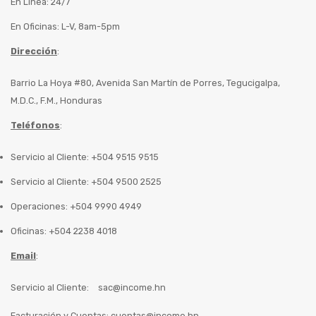
En Línea: 24/7
En Oficinas: L-V, 8am-5pm
Dirección
:
Barrio La Hoya #80, Avenida San Martín de Porres, Tegucigalpa,
M.D.C., F.M., Honduras
Teléfonos
:
Servicio al Cliente: +504 9515 9515
Servicio al Cliente: +504 9500 2525
Operaciones: +504 9990 4949
Oficinas: +504 2238 4018
Email
:
Servicio al Cliente:
sac@income.hn
Facturación y Cuentas:
cuentas@income.hn