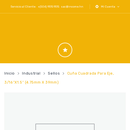
Servicio al Cliente: +(504) 9515 9515
sac@income.hn
Mi Cuenta
Inicio
Industrial
Sellos
Cuña Cuadrada Para Eje,
3/16″x1.5″ (4.75mm X 39mm)