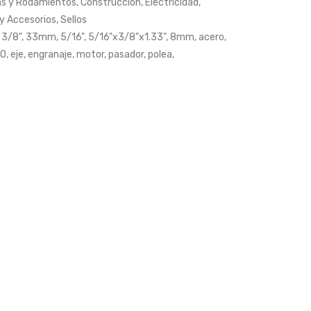
as y Rodamientos
,
Construcción
,
Electricidad
,
x
y Accesorios
,
Sellos
63mm)
,
3/8"
,
33mm
,
5/16"
,
5/16"x3/8"x1.33"
,
8mm
,
acero
,
RO
,
eje
,
engranaje
,
motor
,
pasador
,
polea
,