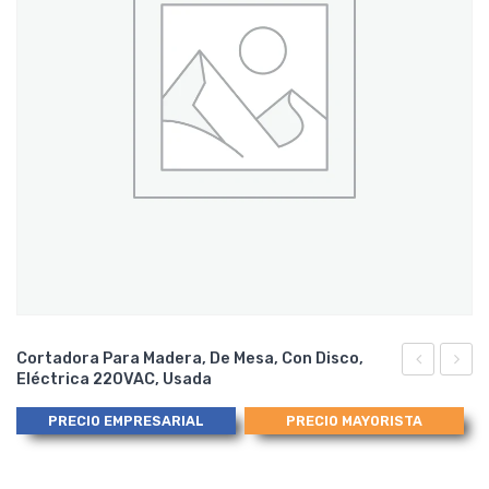
Cortadora Para Madera, De Mesa, Con Disco,
Eléctrica 220VAC, Usada
para
Eléctr
Muleta
para
PRECIO EMPRESARIAL
PRECIO MAYORISTA
de
Cerám
Impacto
220VA