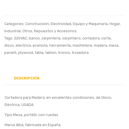
Tipo
Mesa,
Usada
Categories:
Construcción
,
Electricidad
,
Equipo y Maquinaria
,
Hogar
,
Industrial
,
Otros
,
Repuestos y Accesorios
Tags:
220VAC
,
banco
,
carpinteria
,
carpintero
,
cortadora
,
corte
,
disco
,
electrica
,
evanista
,
herramienta
,
machimbre
,
madera
,
mesa
,
panelit
,
plywood
,
tabla
,
tablon
,
tronco
,
trozadora
DESCRIPCIÓN
Cortadora para Madera, en excelentes condiciones, de Disco,
Eléctrica, USADA.
Tipo Mesa, portátil, con ruedas.
Marca Alba, fabricada en España.