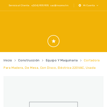
Servicio al Cliente: +(504) 9515 9515
sac@income.hn
Mi Cuenta
Inicio
Construcción
Equipo Y Maquinaria
Cortadora
Para Madera, De Mesa, Con Disco, Eléctrica 220VAC, Usada