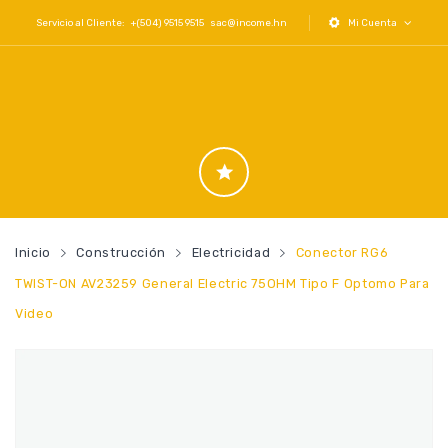
Servicio al Cliente: +(504) 9515 9515
sac@income.hn
Mi Cuenta
Inicio
Construcción
Electricidad
Conector RG6
TWIST-ON AV23259 General Electric 75OHM Tipo F Optomo Para
Video