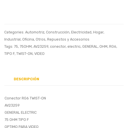
INOXIDABL
CALC
PARA
CALC
DESAGUE,
INK
DRENAJE,
ROLL
Categories:
Automotriz
,
Construcción
,
Electricidad
,
Hogar
,
ATORNILLA
NR-
Industrial
,
Oficina
,
Otros
,
Repuestos y Accesorios
4-
42,
Tags:
75
,
75OHM
,
AV23259
,
conector
,
electric
,
GENERAL
,
OHM
,
RG6
,
TIPO F
,
TWIST-ON
,
VIDEO
1/2″
IR-
(115MM)
40T,
CP-
13,
DESCRIPCIÓN
EA77
Conector RG6 TWIST-ON
AV23259
GENERAL ELECTRIC
75 OHM TIPO F
OPTIMO PARA VIDEO