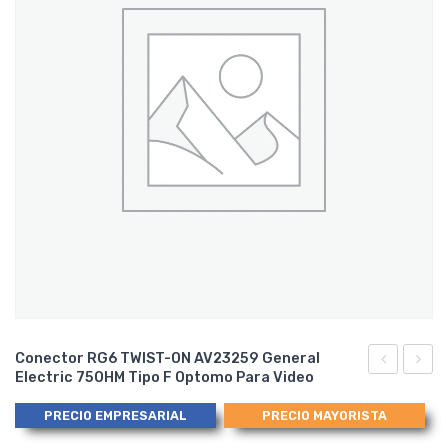
Conector RG6 TWIST-ON AV23259 General
Electric 75OHM Tipo F Optomo Para Video
Tipo
para
Pascon
Impre
PRECIO EMPRESARIAL
PRECIO MAYORISTA
ACERO
DE