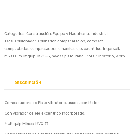
Concreto,
12
con
Ingers
Manguera
Rand
AA1436,
con
Categories:
Construcción
,
Equipo y Maquinaria
,
Industrial
Usado
Motor
Tags:
apisionador
,
aplanador
,
compacatacion
,
compact
,
Usada
compactador
,
compactadora
,
dinamica
,
eje
,
exentrico
,
ingersoll
,
mikasa
,
multiquip
,
MVC-77
,
mvc77
,
plato
,
rand
,
vibra
,
vibratorio
,
vibro
DESCRIPCIÓN
Compactadora de Plato vibratorio, usada, con Motor.
Con vibrador de eje excéntrico incorporado.
Multiquip Mikasa MVC-77