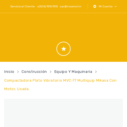
Servicio al Cliente: +(504) 9515 9515
sac@income.hn
Mi Cuenta
Inicio
Construcción
Equipo Y Maquinaria
Compactadora Plato Vibratorio MVC-77 Multiquip Mikasa Con
Motor, Usada