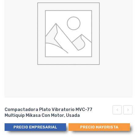
Compactadora Plato Vibratorio MVC-77
Multiquip Mikasa Con Motor, Usada
a
Plato
Gasolina
Vibrat
PRECIO EMPRESARIAL
PRECIO MAYORISTA
para
BX-