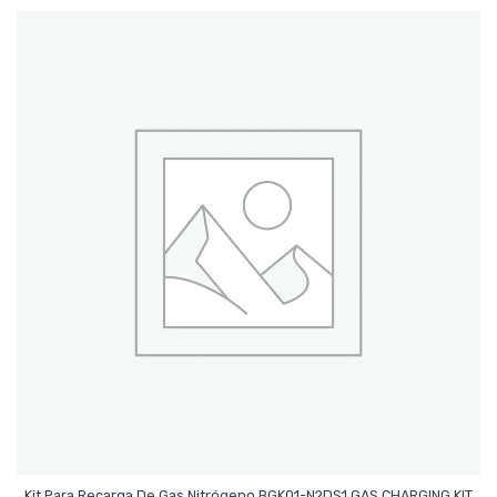
Leer Más
Kit Para Recarga De Gas Nitrógeno BGK01-N2DS1 GAS CHARGING KIT