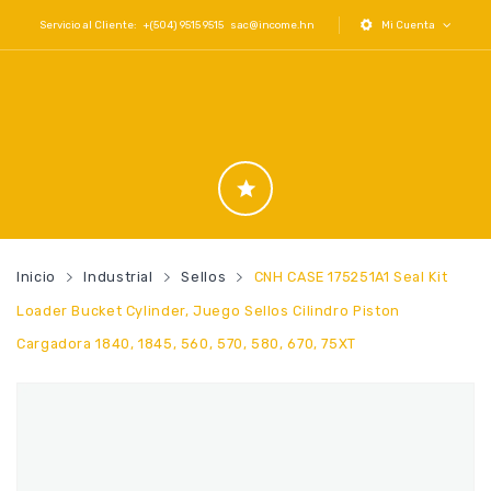
Servicio al Cliente: +(504) 9515 9515
sac@income.hn
Mi Cuenta
Inicio
Industrial
Sellos
CNH CASE 175251A1 Seal Kit
Loader Bucket Cylinder, Juego Sellos Cilindro Piston
Cargadora 1840, 1845, 560, 570, 580, 670, 75XT