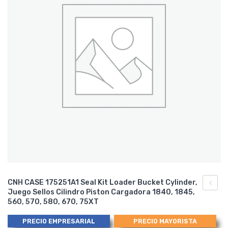
CNH CASE 175251A1 Seal Kit Loader Bucket Cylinder,
Juego Sellos Cilindro Piston Cargadora 1840, 1845,
CASE
560, 570, 580, 670, 75XT
12253
PRECIO EMPRESARIAL
PRECIO MAYORISTA
Seal