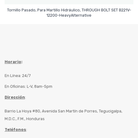
Tornillo Pasado, Para Martillo Hidráulico, THROUGH BOLT SET B221V-
Leer Más
12200-HeavyAlternative
Horario
:
En Línea: 24/7
En Oficinas: L-V, 8am-5pm
Dirección
:
Barrio La Hoya #80, Avenida San Martín de Porres, Tegucigalpa,
M.D.C., F.M., Honduras
Teléfonos
: