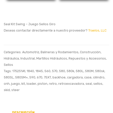
Kit
Swing,
Juego
Seal Kit Swing – Juego Sellos Giro
Sellos
Deseas contactar directamente a nuestro proveedor?
Traelos, LLC
Giro
570,58
Categories:
Automotriz
,
Balineras y Rodamientos
,
Construcción
,
Hidráulica
,
Industrial
,
Martillos Hidráulicos
,
Repuestos y Accesorios
,
Sellos
Tags:
175251A1
,
1840
,
1845
,
560
,
570
,
580
,
580k
,
580L
,
580M
,
580sk
,
580SL
,
580SM+
,
590
,
670
,
75XT
,
backhoe
,
cargadora
,
case
,
cilindro
,
cnh
,
juego
,
kit
,
loader
,
piston
,
retro
,
retroexcavadora
,
seal
,
sellos
,
skid
,
steer
DESCRIPCIÓN