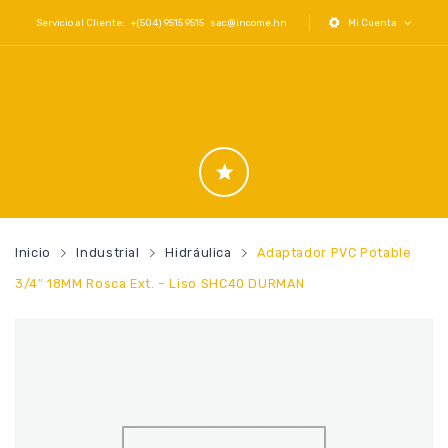
Servicio al Cliente: +(504) 9515 9515
sac@income.hn
Mi Cuenta
Inicio
Industrial
Hidráulica
Adaptador PVC Potable
3/4″ 18MM Rosca Ext. – Liso SHC40 DURMAN