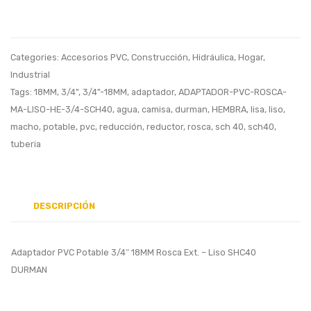
3/4″
Aman
45º
1/2″
Liso
Categories:
Accesorios PVC
,
Construcción
,
Hidráulica
,
Hogar
,
Durman
Industrial
Blanco
Tags:
18MM
,
3/4"
,
3/4"-18MM
,
adaptador
,
ADAPTADOR-PVC-ROSCA-
MA-LISO-HE-3/4-SCH40
,
agua
,
camisa
,
durman
,
HEMBRA
,
lisa
,
liso
,
macho
,
potable
,
pvc
,
reducción
,
reductor
,
rosca
,
sch 40
,
sch40
,
tuberia
DESCRIPCIÓN
Adaptador PVC Potable 3/4″ 18MM Rosca Ext. – Liso SHC40
DURMAN