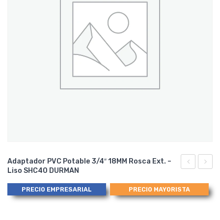
Adaptador PVC Potable 3/4″ 18MM Rosca Ext. –
Liso SHC40 DURMAN
45
PVC
PVC
Potab
PRECIO EMPRESARIAL
PRECIO MAYORISTA
Potable
12MM
18MM
90º