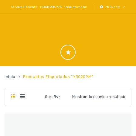
Servicio al Cliente: +(504) 9515 9515
sac@income.hn
Mi Cuenta
Inicio
Productos Etiquetados “Y30209M”
Sort By :
Mostrando el único resultado