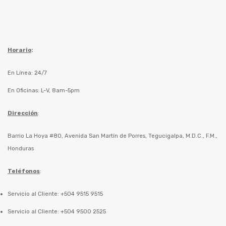
Horario
:
En Línea: 24/7
En Oficinas: L-V, 8am-5pm
Dirección
:
Barrio La Hoya #80, Avenida San Martín de Porres, Tegucigalpa, M.D.C., F.M.,
Honduras
Teléfonos
:
Servicio al Cliente: +504 9515 9515
Servicio al Cliente: +504 9500 2525