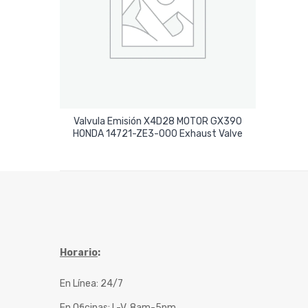
Valvula Emisión X4D28 MOTOR GX390
Leer Más
HONDA 14721-ZE3-000 Exhaust Valve
Horario
:
En Línea: 24/7
En Oficinas: L-V, 8am-5pm