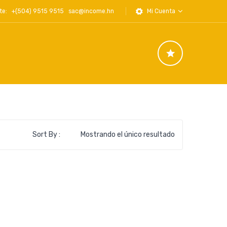
iente: +(504) 9515 9515
sac@income.hn
Mi Cuenta
Sort By :
Mostrando el único resultado