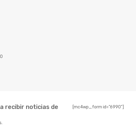
40
 recibir noticias de
[mc4wp_form id="6990"]
s.