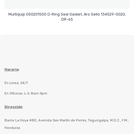
Multiquip 050201500 O-Ring Seal Gasket, Aro Sello 134529-0020,
Leer Más
DR-65
Horario
:
En Línea: 24/7
En Oficinas: L-V, 8am-5pm
Dirección
:
Barrio La Hoya #80, Avenida San Martín de Porres, Tegucigalpa, M.D.C., F.M.,
Honduras