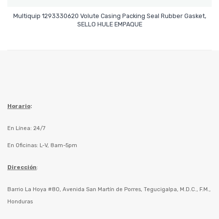
Multiquip 1293330620 Volute Casing Packing Seal Rubber Gasket,
Leer Más
SELLO HULE EMPAQUE
Horario
:
En Línea: 24/7
En Oficinas: L-V, 8am-5pm
Dirección
:
Barrio La Hoya #80, Avenida San Martín de Porres, Tegucigalpa, M.D.C., F.M.,
Honduras