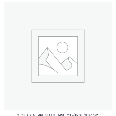
Leer Más
O-RING SEAL, ARO SELLO, DASH-111 7/16″x5/8″x3/32″