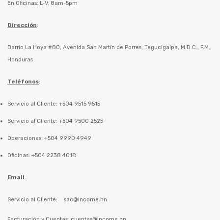
En Oficinas: L-V, 8am-5pm
Dirección
:
Barrio La Hoya #80, Avenida San Martín de Porres, Tegucigalpa, M.D.C., F.M.,
Honduras
Teléfonos
:
Servicio al Cliente: +504 9515 9515
Servicio al Cliente: +504 9500 2525
Operaciones: +504 9990 4949
Oficinas: +504 2238 4018
Email
:
Servicio al Cliente:
sac@income.hn
Facturación y Cuentas:
cuentas@income.hn