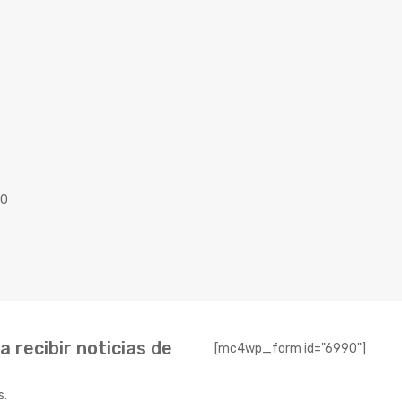
40
 recibir noticias de
[mc4wp_form id="6990"]
s.