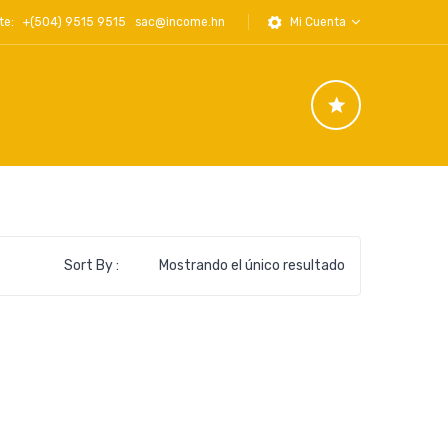
iente: +(504) 9515 9515
sac@income.hn
Mi Cuenta
Sort By :
Mostrando el único resultado