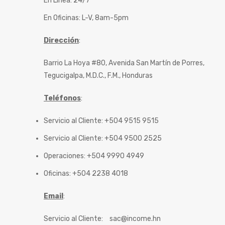
En Línea: 24/7
En Oficinas: L-V, 8am-5pm
Dirección
:
Barrio La Hoya #80, Avenida San Martín de Porres,
Tegucigalpa, M.D.C., F.M., Honduras
Teléfonos
:
Servicio al Cliente: +504 9515 9515
Servicio al Cliente: +504 9500 2525
Operaciones: +504 9990 4949
Oficinas: +504 2238 4018
Email
:
Servicio al Cliente:
sac@income.hn