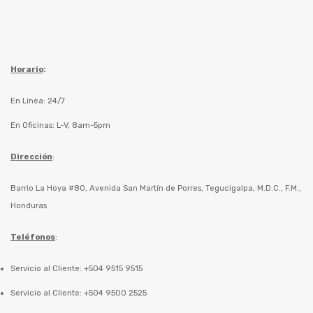
Horario
:
En Línea: 24/7
En Oficinas: L-V, 8am-5pm
Dirección
:
Barrio La Hoya #80, Avenida San Martín de Porres, Tegucigalpa, M.D.C., F.M.,
Honduras
Teléfonos
:
Servicio al Cliente: +504 9515 9515
Servicio al Cliente: +504 9500 2525