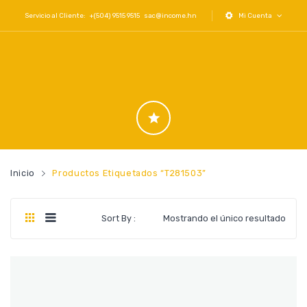
Servicio al Cliente: +(504) 9515 9515
sac@income.hn
Mi Cuenta
Inicio
Productos Etiquetados “T281503”
Sort By :
Mostrando el único resultado