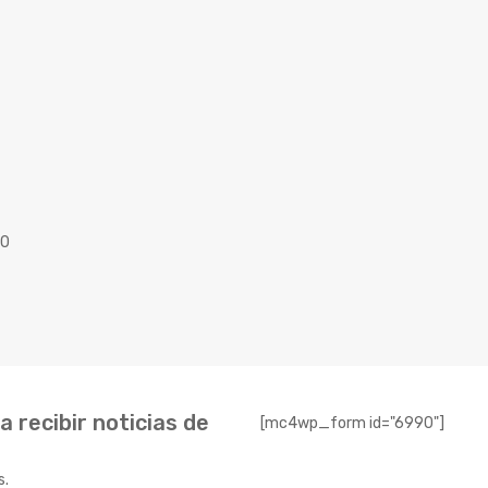
40
 recibir noticias de
[mc4wp_form id="6990"]
s.