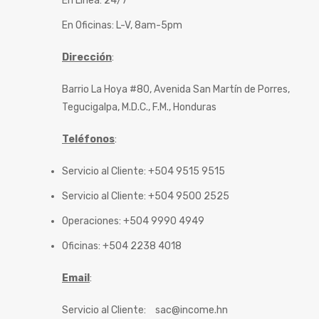
En Línea: 24/7
En Oficinas: L-V, 8am-5pm
Dirección
:
Barrio La Hoya #80, Avenida San Martín de Porres,
Tegucigalpa, M.D.C., F.M., Honduras
Teléfonos
:
Servicio al Cliente: +504 9515 9515
Servicio al Cliente: +504 9500 2525
Operaciones: +504 9990 4949
Oficinas: +504 2238 4018
Email
:
Servicio al Cliente:
sac@income.hn