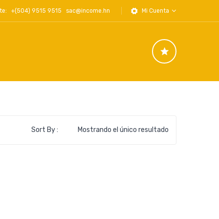
iente: +(504) 9515 9515
sac@income.hn
Mi Cuenta
Sort By :
Mostrando el único resultado